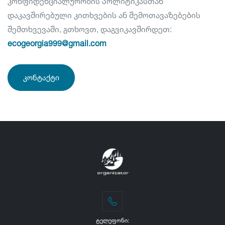
კონფიდენციალურობის პოლიტიკასთან
დაკავშირებული კითხვების ან შემოთავაზებების
შემთხვევაში, გთხოვთ, დაგვიკავშირდეთ:
ecogeorgia999@gmail.com
ᲙᲝᲜᲢᲐᲥᲢᲘ
ᲢᲔᲚᲔᲤᲝᲜᲘ: