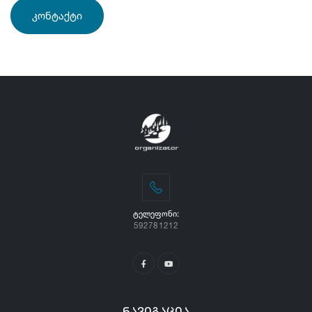
ᲙᲝᲜᲢᲐᲥᲢᲘ
ᲢᲔᲚᲔᲤᲝᲜᲘ:
592781212