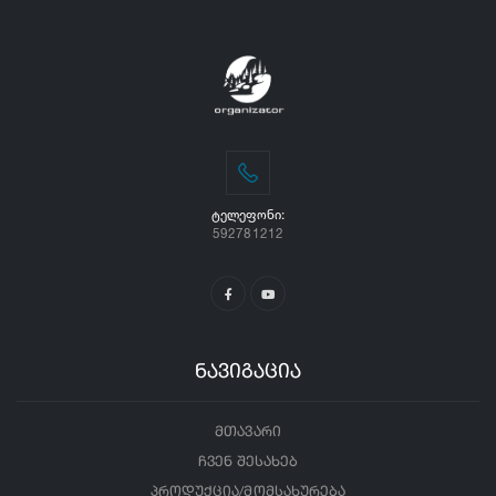
ᲢᲔᲚᲔᲤᲝᲜᲘ:
592781212
ნავიგაცია
მთავარი
ჩვენ შესახებ
პროდუქცია/მომსახურება