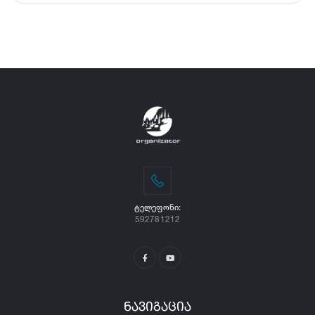
ᲢᲔᲚᲔᲤᲝᲜᲘ:
592781212
ნავიგაცია