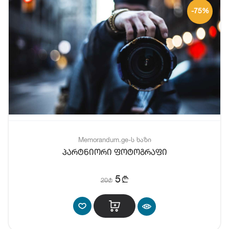
-75%
Memorandum.ge-ს ხაზი
პარტნიორი ფოტოგრაფი
b
5
20
b