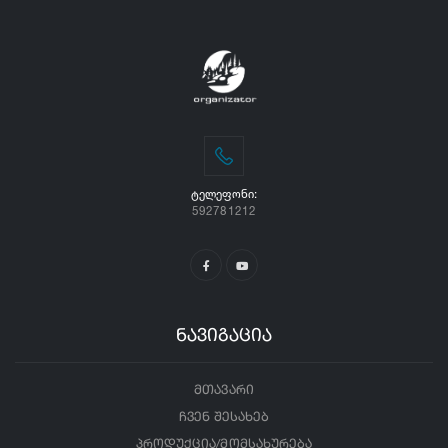
ᲢᲔᲚᲔᲤᲝᲜᲘ:
592781212
ნავიგაცია
მთავარი
ჩვენ შესახებ
პროდუქცია/მომსახურება