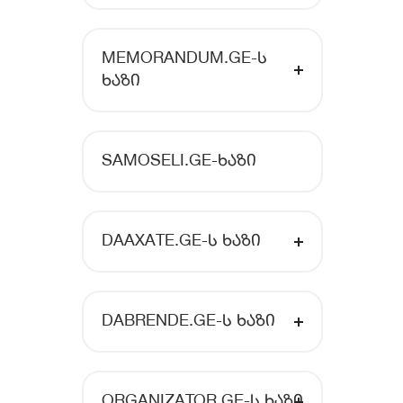
MEMORANDUM.GE-Ს
ᲮᲐᲖᲘ
SAMOSELI.GE-ᲮᲐᲖᲘ
DAAXATE.GE-Ს ᲮᲐᲖᲘ
DABRENDE.GE-Ს ᲮᲐᲖᲘ
ORGANIZATOR.GE-Ს ᲮᲐᲖᲘ