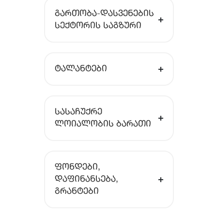
ᲒᲐᲠᲗᲝᲑᲐ-ᲓᲐᲡᲕᲔᲜᲔᲑᲘᲡ
ᲡᲔᲥᲢᲝᲠᲘᲡ ᲡᲐᲒᲖᲣᲠᲘ
ᲢᲐᲚᲐᲜᲢᲔᲑᲘ
ᲡᲐᲡᲐᲩᲣᲥᲠᲔ
ᲚᲝᲘᲐᲚᲝᲑᲘᲡ ᲑᲐᲠᲐᲗᲘ
ᲤᲝᲜᲓᲔᲑᲘ,
ᲓᲐᲤᲘᲜᲐᲜᲡᲔᲑᲐ,
ᲒᲠᲐᲜᲢᲔᲑᲘ