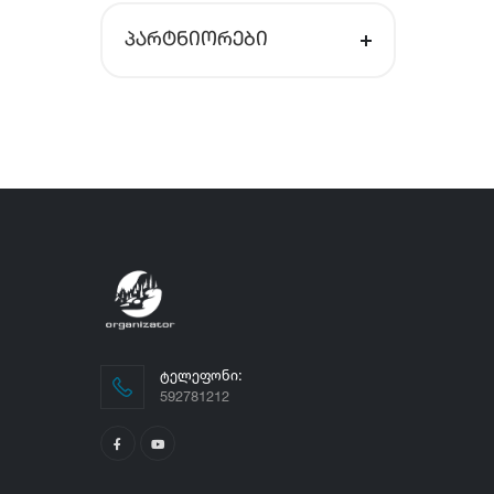
ᲞᲐᲠᲢᲜᲘᲝᲠᲔᲑᲘ
ᲢᲔᲚᲔᲤᲝᲜᲘ:
592781212