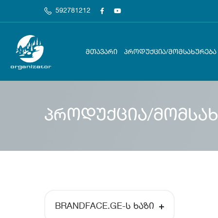
592781212
ᲛᲗᲐᲕᲐᲠᲘ
ᲞᲠᲝᲓᲣᲥᲪᲘᲐ/ᲛᲝᲛᲡᲐᲮᲣᲠᲔᲑᲐ
პროდუქცია/მომსახ
BRANDFACE.GE-Ს ᲮᲐᲖᲘ