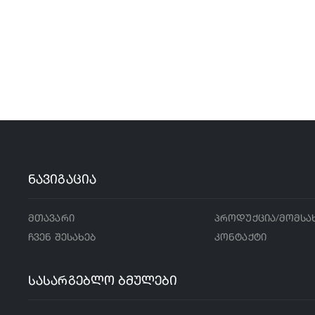
ნავიგაცია
მთავარი
პროდუქცია/მომსა
ჩვენ შესახებ
კონტაქტი
სასარგებლო ბმულები