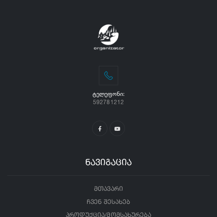
ᲢᲔᲚᲔᲤᲝᲜᲘ:
592781212
ნავიგაცია
მთავარი
ჩვენ შესახებ
პროდუქცია/მომსახურება