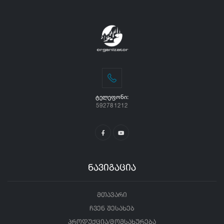
ᲢᲔᲚᲔᲤᲝᲜᲘ:
592781212
ნავიგაცია
მთავარი
ჩვენ შესახებ
პროდუქცია/მომსახურება