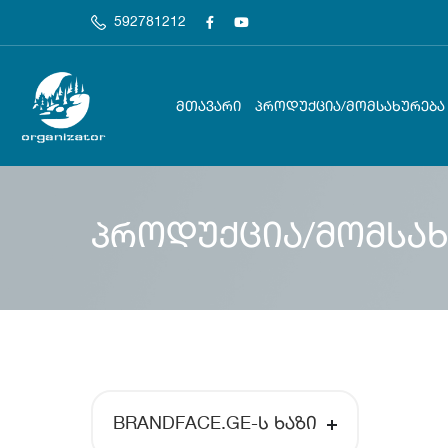
592781212
ᲛᲗᲐᲕᲐᲠᲘ
ᲞᲠᲝᲓᲣᲥᲪᲘᲐ/ᲛᲝᲛᲡᲐᲮᲣᲠᲔᲑᲐ
პროდუქცია/მომსახ
BRANDFACE.GE-Ს ᲮᲐᲖᲘ