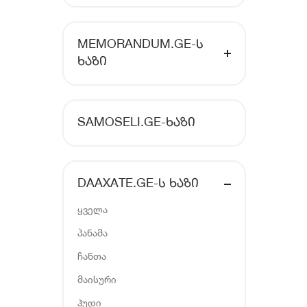
MEMORANDUM.GE-Ს
ᲮᲐᲖᲘ
SAMOSELI.GE-ᲮᲐᲖᲘ
DAAXATE.GE-Ს ᲮᲐᲖᲘ
ყველა
პანამა
ჩანთა
მაისური
ჰუდი