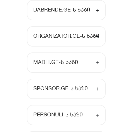
DABRENDE.GE-Ს ᲮᲐᲖᲘ
ORGANIZATOR.GE-Ს ᲮᲐᲖᲘ
MADLI.GE-Ს ᲮᲐᲖᲘ
SPONSOR.GE-Ს ᲮᲐᲖᲘ
PERSONULI-Ს ᲮᲐᲖᲘ