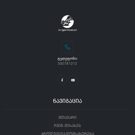
ᲢᲔᲚᲔᲤᲝᲜᲘ:
592781212
ნავიგაცია
მთავარი
ჩვენ შესახებ
პროდუქცია/მომსახურება