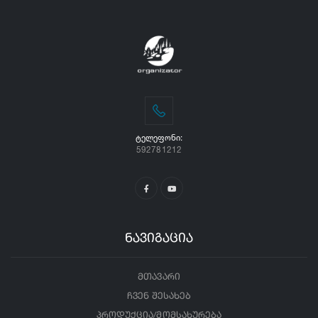
ᲢᲔᲚᲔᲤᲝᲜᲘ:
592781212
ნავიგაცია
მთავარი
ჩვენ შესახებ
პროდუქცია/მომსახურება