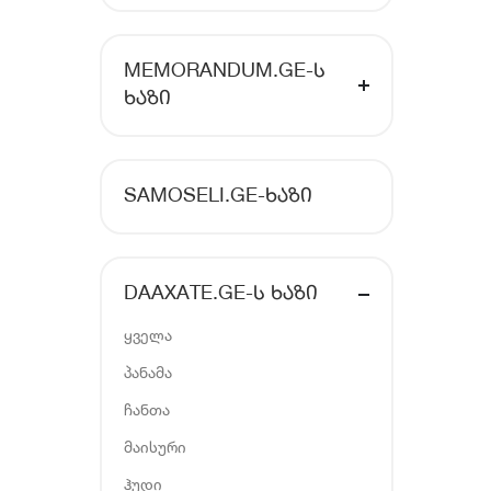
MEMORANDUM.GE-Ს
ᲮᲐᲖᲘ
SAMOSELI.GE-ᲮᲐᲖᲘ
DAAXATE.GE-Ს ᲮᲐᲖᲘ
ყველა
პანამა
ჩანთა
მაისური
ჰუდი