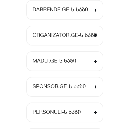
DABRENDE.GE-Ს ᲮᲐᲖᲘ
ORGANIZATOR.GE-Ს ᲮᲐᲖᲘ
MADLI.GE-Ს ᲮᲐᲖᲘ
SPONSOR.GE-Ს ᲮᲐᲖᲘ
PERSONULI-Ს ᲮᲐᲖᲘ