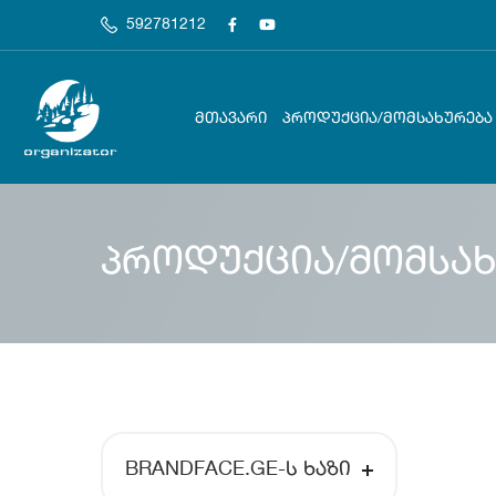
592781212
ᲛᲗᲐᲕᲐᲠᲘ
ᲞᲠᲝᲓᲣᲥᲪᲘᲐ/ᲛᲝᲛᲡᲐᲮᲣᲠᲔᲑᲐ
პროდუქცია/მომსახ
BRANDFACE.GE-Ს ᲮᲐᲖᲘ