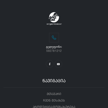
ᲢᲔᲚᲔᲤᲝᲜᲘ:
592781212
ნავიგაცია
მთავარი
ჩვენ შესახებ
პროდუქცია/მომსახურება