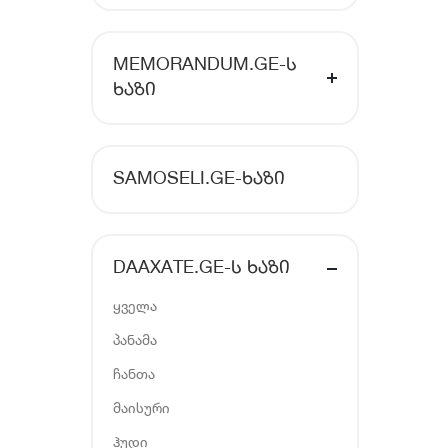
MEMORANDUM.GE-Ს
ᲮᲐᲖᲘ
SAMOSELI.GE-ᲮᲐᲖᲘ
DAAXATE.GE-Ს ᲮᲐᲖᲘ
ყველა
პანამა
ჩანთა
მაისური
ჰუდი