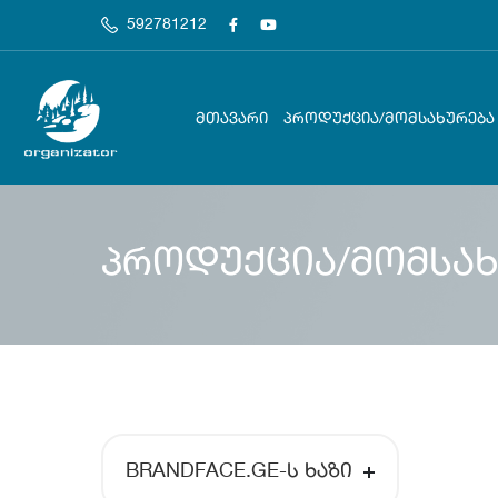
592781212
ᲛᲗᲐᲕᲐᲠᲘ
ᲞᲠᲝᲓᲣᲥᲪᲘᲐ/ᲛᲝᲛᲡᲐᲮᲣᲠᲔᲑᲐ
პროდუქცია/მომსახ
BRANDFACE.GE-Ს ᲮᲐᲖᲘ