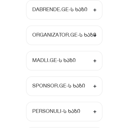
DABRENDE.GE-Ს ᲮᲐᲖᲘ
ORGANIZATOR.GE-Ს ᲮᲐᲖᲘ
MADLI.GE-Ს ᲮᲐᲖᲘ
SPONSOR.GE-Ს ᲮᲐᲖᲘ
PERSONULI-Ს ᲮᲐᲖᲘ