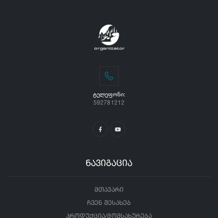
ᲢᲔᲚᲔᲤᲝᲜᲘ:
592781212
ნავიგაცია
მთავარი
ჩვენ შესახებ
პროდუქცია/მომსახურება