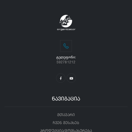
ᲢᲔᲚᲔᲤᲝᲜᲘ:
592781212
ნავიგაცია
მთავარი
ჩვენ შესახებ
პროდუქცია/მომსახურება