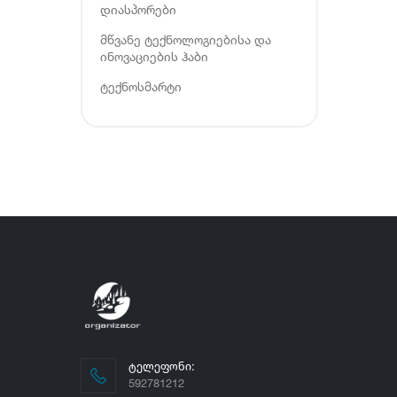
დიასპორები
მწვანე ტექნოლოგიებისა და
ინოვაციების ჰაბი
ტექნოსმარტი
ᲢᲔᲚᲔᲤᲝᲜᲘ:
592781212