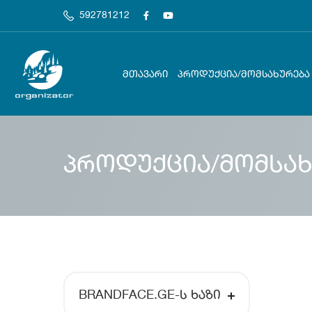
592781212
ᲛᲗᲐᲕᲐᲠᲘ
ᲞᲠᲝᲓᲣᲥᲪᲘᲐ/ᲛᲝᲛᲡᲐᲮᲣᲠᲔᲑᲐ
პროდუქცია/მომსახ
BRANDFACE.GE-Ს ᲮᲐᲖᲘ