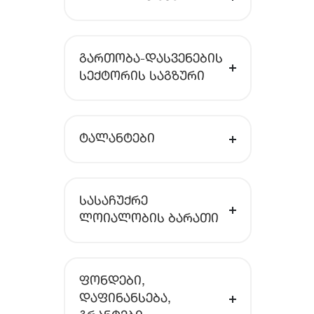
ᲒᲐᲠᲗᲝᲑᲐ-ᲓᲐᲡᲕᲔᲜᲔᲑᲘᲡ
ᲡᲔᲥᲢᲝᲠᲘᲡ ᲡᲐᲒᲖᲣᲠᲘ
ᲢᲐᲚᲐᲜᲢᲔᲑᲘ
ᲡᲐᲡᲐᲩᲣᲥᲠᲔ
ᲚᲝᲘᲐᲚᲝᲑᲘᲡ ᲑᲐᲠᲐᲗᲘ
ᲤᲝᲜᲓᲔᲑᲘ,
ᲓᲐᲤᲘᲜᲐᲜᲡᲔᲑᲐ,