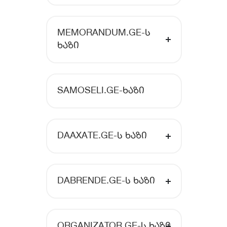
MEMORANDUM.GE-Ს
ᲮᲐᲖᲘ
SAMOSELI.GE-ᲮᲐᲖᲘ
DAAXATE.GE-Ს ᲮᲐᲖᲘ
DABRENDE.GE-Ს ᲮᲐᲖᲘ
ORGANIZATOR.GE-Ს ᲮᲐᲖᲘ