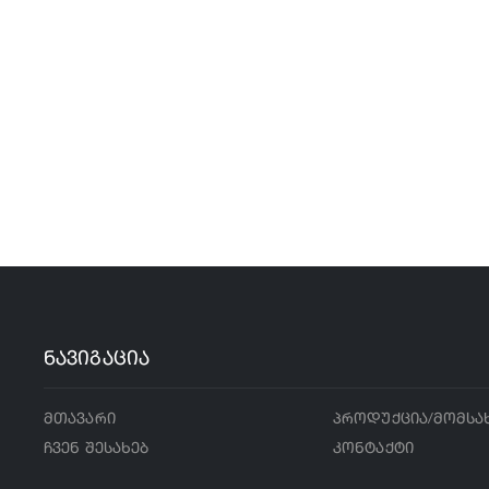
ნავიგაცია
მთავარი
პროდუქცია/მომსა
ჩვენ შესახებ
კონტაქტი