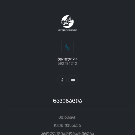
ᲢᲔᲚᲔᲤᲝᲜᲘ:
592781212
ნავიგაცია
მთავარი
ჩვენ შესახებ
პროდუქცია/მომსახურება