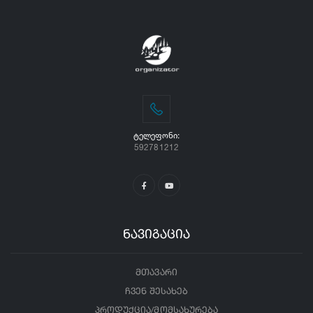
ᲢᲔᲚᲔᲤᲝᲜᲘ:
592781212
ნავიგაცია
მთავარი
ჩვენ შესახებ
პროდუქცია/მომსახურება