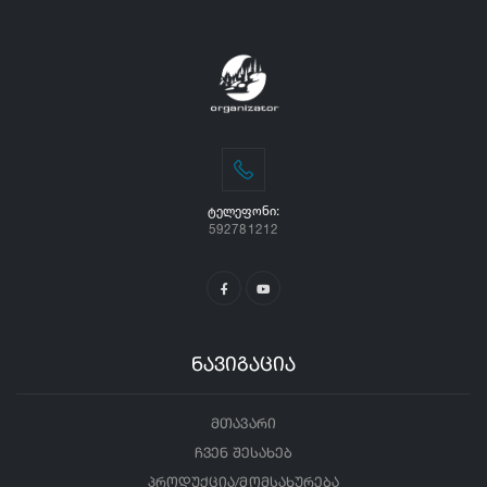
ᲢᲔᲚᲔᲤᲝᲜᲘ:
592781212
ნავიგაცია
მთავარი
ჩვენ შესახებ
პროდუქცია/მომსახურება