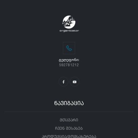
ᲢᲔᲚᲔᲤᲝᲜᲘ:
592781212
ნავიგაცია
მთავარი
ჩვენ შესახებ
პროდუქცია/მომსახურება