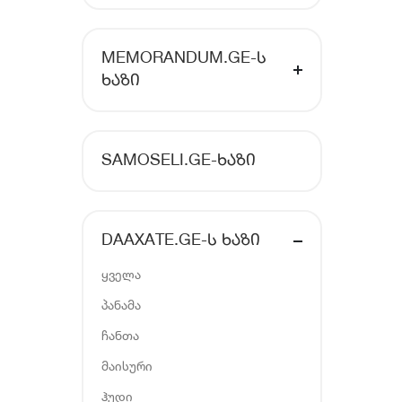
MEMORANDUM.GE-Ს
ᲮᲐᲖᲘ
SAMOSELI.GE-ᲮᲐᲖᲘ
DAAXATE.GE-Ს ᲮᲐᲖᲘ
ყველა
პანამა
ჩანთა
მაისური
ჰუდი