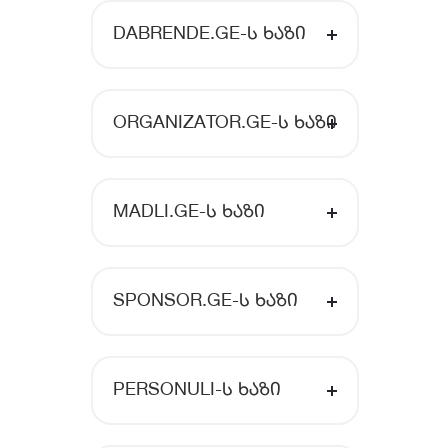
DABRENDE.GE-Ს ᲮᲐᲖᲘ
ORGANIZATOR.GE-Ს ᲮᲐᲖᲘ
MADLI.GE-Ს ᲮᲐᲖᲘ
SPONSOR.GE-Ს ᲮᲐᲖᲘ
PERSONULI-Ს ᲮᲐᲖᲘ