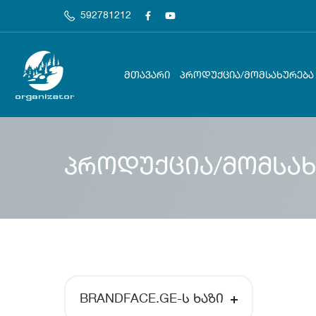
592781212
ᲛᲗᲐᲕᲐᲠᲘ
ᲞᲠᲝᲓᲣᲥᲪᲘᲐ/ᲛᲝᲛᲡᲐᲮᲣᲠᲔᲑᲐ
პროდუქცია/მომსახ
BRANDFACE.GE-Ს ᲮᲐᲖᲘ