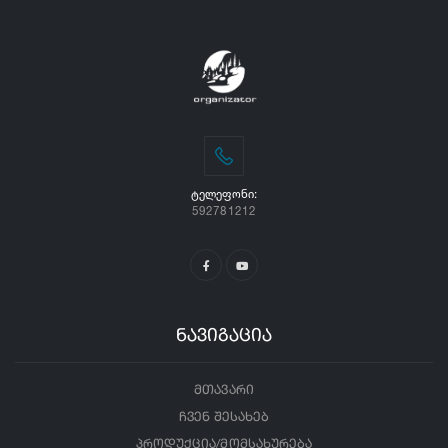
ᲢᲔᲚᲔᲤᲝᲜᲘ:
592781212
ნავიგაცია
მთავარი
ჩვენ შესახებ
პროდუქცია/მომსახურება