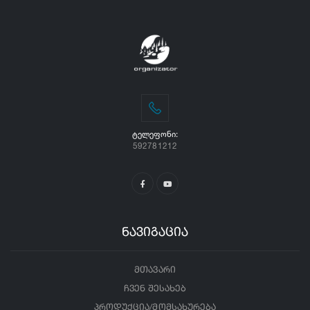
ᲢᲔᲚᲔᲤᲝᲜᲘ:
592781212
ნავიგაცია
მთავარი
ჩვენ შესახებ
პროდუქცია/მომსახურება